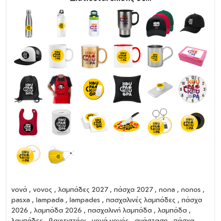
νονά
,
νονος
,
λαμπάδες 2027
,
πάσχα 2027
,
nona
,
nonos
,
pasxa
,
lampada
,
lampades
,
πασχαλινές λαμπάδες
,
πάσχα
2026
,
λαμπάδα 2026
,
πασχαλινή λαμπάδα
,
λαμπάδα
,
λαμπάδες
,
βαφτιστήρι
,
νονά νονός
,
ανάσταση
,
πάσχα
,