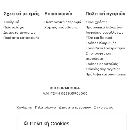
Σχετικά με εμάς
Επικοινωνία
Πολιτική αγορών
Χονδρική
Ηλεκτρονική πληρωμή
Όροι χρήσης
Πελατολόγιο
Χάρτης πρόσβασης
Προσωπικά δεδομένα
Δείγματα εργασιών
Ασφάλεια συναλλαγών
Ποιότητα κατασκευής
Τέλη και δασμοί
Τρόπος πληρωμής
Τραπεζικοί λογαριασμοί
Επιστροφές και
ακυρώσεις
Τρόπος αποστολής
Οδηγίες παραγγελίας
Πρόληψη και συντήρηση
©
KOUPAKOUPA
Α.Μ. ΓΕΜΗ 065935903000
Χονδρική
Πελατολόγιο
Δείγματα εργασιών
Επικοινωνία
🍪 Πολιτική Cookies