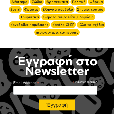
Διάστημα
Ζώδια
Θρησκευτικά
Πολιτική
Ψάρεμα
Social
Φράσεις
Ελληνικά σύμβολα
Σημαίες κρατών
Τουριστικά
Σώματα ασφαλείας / Δημόσιο
Κονκάρδες παρέλασης
Καπέλα CHEF
'Ολα τα σχέδια
περισσότερες κατηγορίες
Έγγραφή στο
Newsletter
*
*
indicates required
Email Address