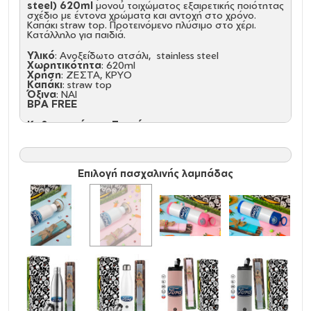
steel)
620ml
μονού τοιχώματος εξαιρετικής ποιότητας
σχέδιο με έντονα χρώματα και αντοχή στο χρόνο.
Καπάκι straw top. Προτεινόμενο πλύσιμο στο χέρι.
Κατάλληλο για παιδιά.
Υλικό
: Ανοξείδωτο ατσάλι, stainless steel
Χωρητικότητα
: 620ml
Χρήση
: ΖΕΣΤΑ, ΚΡΥΟ
Καπάκι
: straw top
Όξινα
: NAI
BPA FREE
Καθαρισμός και Συντήρηση:
Πριν την πρώτη χρήση και τον καθημερινό καθαρισμό,
πλύνετε με το χέρι με σαπούνι αραιωμένο σε ζεστό
νερό.
Κρατήστε το ακάλυπτο και άδειο για την αποθήκευση.
Δεν είναι ασφαλές στο πλυντήριο πιάτων, Δεν είναι
Επιλογή πασχαλινής λαμπάδας
κατάλληλο για φούρνο μικροκυμάτων, Μην καταψύχετε.