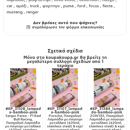
car , αμάξι , truck , φορτηγο , puma , ford , focus , fiesta ,
mustang , ranger
Δεν βρήκες αυτό που ψάχνεις?
συμπλήρωσε την φόρμα επικοινωνίας
Σχετικά σχέδια
Μόνο στο koupakoupa.gr θα βρείτε τη
μεγαλύτερη συλλογή σχεδίων από 1
τεμάχιο
#KP_31108_lampad
#KP_31107_lampad
#KP_31384_lampa
a-bamboo-pink
a-bamboo-pink
da-bamboo-pink
Sergio Perez - F1 Red
Porsche, Πασχαλινή
ZONTES, Πασχαλινή
Bull Racing,
Λαμπάδα με παγούρι
Λαμπάδα με παγούρι
Πασχαλινή Λαμπάδα
μεταλλικό (620ml,
μεταλλικό (620ml,
με παγούρι μεταλλικό
stainless steel) & κερί
stainless steel) & κερί
(620ml, stainless
αρωματικό πλακέ
αρωματικό πλακέ