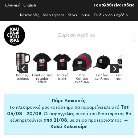
Ελληνικά
English
Το καλάθι είναι άδειο
Κατηγορίες
Marketplace
Stock House
Το δικό σου σχέδιο
Παιδικό
Drill
Καπέλα
Καπέλα
Κούπες
Κούπες
Κούπες
tshirt
Καπέλα
ενηλίκων
παιδικά
ειδικές
χρωματιστέ
ενηλίκων
Πάμε Διακοπές!
Το ηλεκτρονικό μας κατάστημα θα παραμείνει κλειστό
Τετ
05/08 – 20/08
. Οι παραγγελίες αυτού του διαστήματος θα
εξυπηρετούνται
από 21/08
, με σειρά προτεραιότητας. ☀️
Καλό Καλοκαίρι!