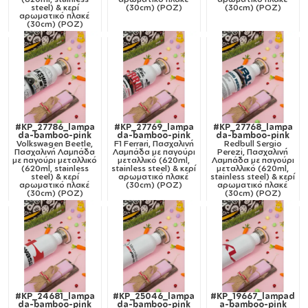
steel) & κερί
(30cm) (ΡΟΖ)
(30cm) (ΡΟΖ)
αρωματικό πλακέ
(30cm) (ΡΟΖ)
#KP_27786_lampa
#KP_27769_lampa
#KP_27768_lampa
da-bamboo-pink
da-bamboo-pink
da-bamboo-pink
Volkswagen Beetle,
F1 Ferrari, Πασχαλινή
Redbull Sergio
Πασχαλινή Λαμπάδα
Λαμπάδα με παγούρι
Perezi, Πασχαλινή
με παγούρι μεταλλικό
μεταλλικό (620ml,
Λαμπάδα με παγούρι
(620ml, stainless
stainless steel) & κερί
μεταλλικό (620ml,
steel) & κερί
αρωματικό πλακέ
stainless steel) & κερί
αρωματικό πλακέ
(30cm) (ΡΟΖ)
αρωματικό πλακέ
(30cm) (ΡΟΖ)
(30cm) (ΡΟΖ)
#KP_24681_lampa
#KP_25046_lampa
#KP_19667_lampad
da-bamboo-pink
da-bamboo-pink
a-bamboo-pink