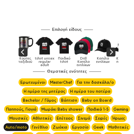
Επιλογή είδους
Παιδικό
Drill
Καπέλα
Καπέλα
Κούπες
Κούπες
Κούπες
tshirt
Καπέλα
ενηλίκων
παιδικά
ειδικές
χρωματιστέ
ενηλίκων
Θεματικές ενότητες
Ερωτευμένοι
MasterChef
Για την δασκάλα/ο
Η ημέρα της μητέρας
Η ημέρα του πατέρα
Bachelor / Γάμος
Βάπτιση
Baby on Board
Παππούς, Γιαγιά
Μωράκι Baby shower
Παιδικά 1-5
Gaming
Μουσικές
Αθλητικές
Επέτειος
Σινεμά
Σειρές
Ήρωες
Auto/moto
Γενέθλια
Ζωάκια
Εργασία
Geek
Μαθητικές