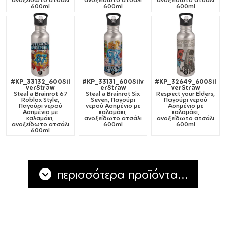
600ml
600ml
600ml
#KP_33132_600Sil
#KP_33131_600Silv
#KP_32649_600Sil
verStraw
erStraw
verStraw
Steal a Brainrot 67
Steal a Brainrot Six
Respect your Elders,
Roblox Style,
Seven, Παγούρι
Παγούρι νερού
Παγούρι νερού
νερού Ασημένιο με
Ασημένιο με
Ασημένιο με
καλαμάκι,
καλαμάκι,
καλαμάκι,
ανοξείδωτο ατσάλι
ανοξείδωτο ατσάλι
ανοξείδωτο ατσάλι
600ml
600ml
600ml
περισσότερα προϊόντα...