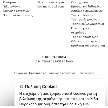
Χονδρική
Ηλεκτρονική πληρωμή
Όροι χρήσης
Πελατολόγιο
Χάρτης πρόσβασης
Προσωπικά δεδομένα
Δείγματα εργασιών
Ασφάλεια συναλλαγών
Ποιότητα κατασκευής
Τέλη και δασμοί
Τρόπος πληρωμής
Τραπεζικοί λογαριασμοί
Επιστροφές και
ακυρώσεις
Τρόπος αποστολής
Οδηγίες παραγγελίας
Πρόληψη και συντήρηση
©
KOUPAKOUPA
Α.Μ. ΓΕΜΗ 065935903000
Χονδρική
Πελατολόγιο
Δείγματα εργασιών
Επικοινωνία
🍪 Πολιτική Cookies
Η επιχείρησή μας χρησιμοποιεί cookies για τη
Expert
βελτίωση της περιήγησής σας στην ιστοσελίδα.
Web
Παρακαλούμε διαβάστε την Πολιτική των
Development