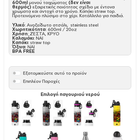
600ml
μονού τοιχώματος
(δεν είναι
θερμός)
εξαιρετικής ποιότητας σχέδιο με έντονα
χρώματα και αντοχή στο χρόνο. Καπάκι straw top.
Προτεινόμενο πλύσιμο στο χέρι. Κατάλληλο για παιδιά.
Υλικό
: Ανοξείδωτο ατσάλι, stainless steel
Χωρητικότητα
: 600ml / 20oz
Χρήση
: ΖΕΣΤΑ, ΚΡΥΟ
Καλαμάκι
: ΝΑΙ
Καπάκι
: straw top
Όξινα
: NAI
BPA FREE
Καθαρισμός και Συντήρηση:
Πριν την πρώτη χρήση και τον καθημερινό καθαρισμό,
πλύνετε με το χέρι με σαπούνι αραιωμένο σε ζεστό
Εξατομικεύστε αυτό το προϊόν
νερό
Κρατήστε το ακάλυπτο και άδειο για την αποθήκευση,
Επιπλέον Παροχές
Δεν είναι ασφαλές στο πλυντήριο πιάτων, Δεν είναι
κατάλληλο για φούρνο μικροκυμάτων, Μην καταψύχετε.
Επιλογή παγουριού νερού