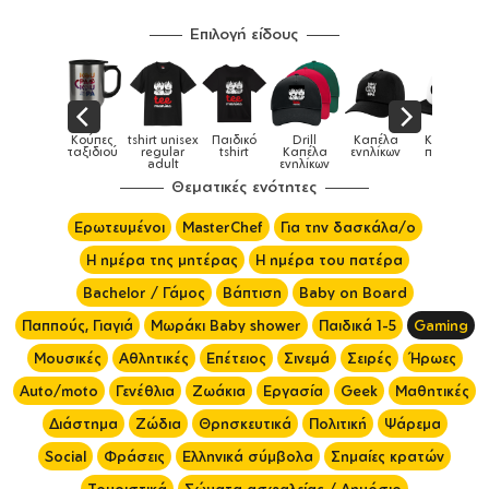
Επιλογή είδους
Παιδικά
Κούπες
tshirt unisex
Παιδικό
Drill
Καπέλα
Καπέλα
αγούρια &
ταξιδιού
regular
tshirt
Καπέλα
ενηλίκων
παιδικά
Κούπες
adult
ενηλίκων
Θεματικές ενότητες
Ερωτευμένοι
MasterChef
Για την δασκάλα/ο
Η ημέρα της μητέρας
Η ημέρα του πατέρα
Bachelor / Γάμος
Βάπτιση
Baby on Board
Παππούς, Γιαγιά
Μωράκι Baby shower
Παιδικά 1-5
Gaming
Μουσικές
Αθλητικές
Επέτειος
Σινεμά
Σειρές
Ήρωες
Auto/moto
Γενέθλια
Ζωάκια
Εργασία
Geek
Μαθητικές
Διάστημα
Ζώδια
Θρησκευτικά
Πολιτική
Ψάρεμα
Social
Φράσεις
Ελληνικά σύμβολα
Σημαίες κρατών