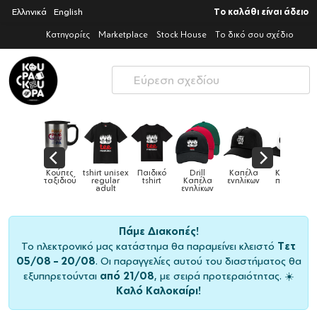
Ελληνικά
English
Το καλάθι είναι άδειο
Κατηγορίες
Marketplace
Stock House
Το δικό σου σχέδιο
Παιδικά
Κούπες
tshirt unisex
Παιδικό
Drill
Καπέλα
Καπέλα
αγούρια &
ταξιδιού
regular
tshirt
Καπέλα
ενηλίκων
παιδικά
Κούπες
adult
ενηλίκων
Πάμε Διακοπές!
Το ηλεκτρονικό μας κατάστημα θα παραμείνει κλειστό
Τετ
05/08 – 20/08
. Οι παραγγελίες αυτού του διαστήματος θα
εξυπηρετούνται
από 21/08
, με σειρά προτεραιότητας. ☀️
Καλό Καλοκαίρι!