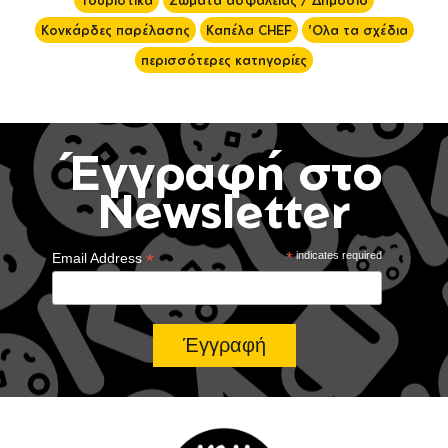
Τουριστικά
Σώματα ασφαλείας / Δημόσιο
Κονκάρδες παρέλασης
Καπέλα CHEF
'Ολα τα σχέδια
περισσότερες κατηγορίες
Έγγραφή στο
Newsletter
*
*
indicates required
Email Address