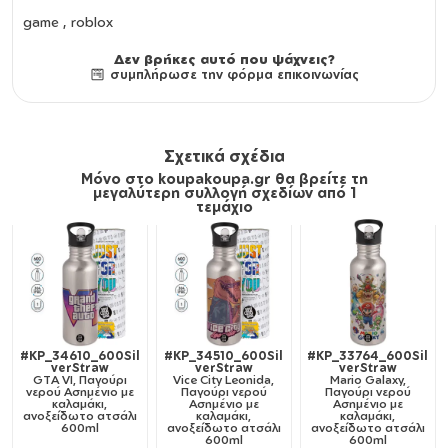
game , roblox
Δεν βρήκες αυτό που ψάχνεις?
συμπλήρωσε την φόρμα επικοινωνίας
Σχετικά σχέδια
Μόνο στο koupakoupa.gr θα βρείτε τη
μεγαλύτερη συλλογή σχεδίων από 1
τεμάχιο
#KP_34610_600Sil
#KP_34510_600Sil
#KP_33764_600Sil
verStraw
verStraw
verStraw
GTA VI, Παγούρι
Vice City Leonida,
Mario Galaxy,
νερού Ασημένιο με
Παγούρι νερού
Παγούρι νερού
καλαμάκι,
Ασημένιο με
Ασημένιο με
ανοξείδωτο ατσάλι
καλαμάκι,
καλαμάκι,
600ml
ανοξείδωτο ατσάλι
ανοξείδωτο ατσάλι
600ml
600ml