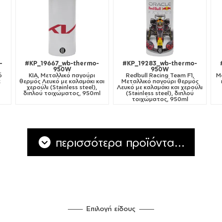
-
#KP_19667_wb-thermo-
#KP_19283_wb-thermo-
950W
950W
ό
KIA, Μεταλλικό παγούρι
Redbull Racing Team F1,
M
ε
θερμός Λευκό με καλαμάκι και
Μεταλλικό παγούρι θερμός
χερούλι (Stainless steel),
Λευκό με καλαμάκι και χερούλι
διπλού τοιχώματος, 950ml
(Stainless steel), διπλού
τοιχώματος, 950ml
περισσότερα προϊόντα...
Επιλογή είδους