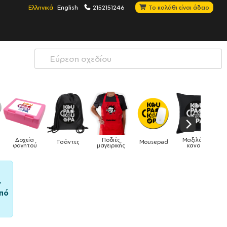
Ελληνικά
English
2152151246
Το καλάθι είναι άδειο
ς
Μαξιλάρια
Mousepad
Phone Holders
Ρολόγια
Βρεφικά
κής
καναπέ
–
πό