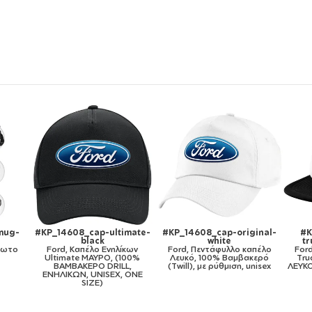
ginal-
#KP_14608_cap-kid-
#KP_14608_11oz
#K
trucker-mesh-black
Ford, Κούπα, κεραμική, 330ml
απέλο
Ford, Καπέλο παιδικό Soft
Ford
ακερό
Trucker με Δίχτυ ΜΑΥΡΟ/
unisex
ΛΕΥΚΟ (POLYESTER, ΠΑΙΔΙΚΟ,
ONE SIZE)