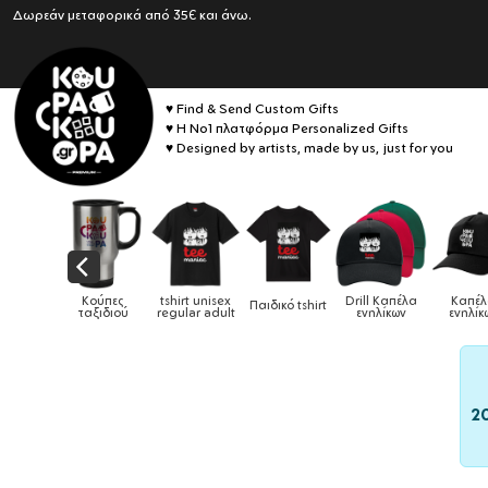
Δωρεάν μεταφορικά από 35€ και άνω.
♥ Find & Send Custom Gifts
♥ Η No1 πλατφόρμα Personalized Gifts
♥ Designed by artists, made by us, just for you
Drill Καπέλα
Καπέλα
Παιδικό tshirt
Καπέλα παιδικά
Κούπες
Κούπε
ενηλίκων
ενηλίκων
2