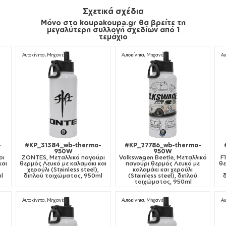
Σχετικά σχέδια
Μόνο στο koupakoupa.gr θα βρείτε τη
μεγαλύτερη συλλογή σχεδίων από 1
τεμάχιο
Αυτοκίνητα, Μηχανές
Αυτοκίνητα, Μηχανές
Αυ
-
#KP_31384_wb-thermo-
#KP_27786_wb-thermo-
950W
950W
ρι
ZONTES, Μεταλλικό παγούρι
Volkswagen Beetle, Μεταλλικό
F
και
θερμός Λευκό με καλαμάκι και
παγούρι θερμός Λευκό με
θε
χερούλι (Stainless steel),
καλαμάκι και χερούλι
l
διπλού τοιχώματος, 950ml
(Stainless steel), διπλού
τοιχώματος, 950ml
Αυτοκίνητα, Μηχανές
Αυτοκίνητα, Μηχανές
Αυ