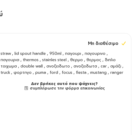
ύ
Μη διαθέσιμο
straw
,
lid spout handle
,
950ml
,
παγουρι
,
παγουρινο
,
παγουρια
,
thermos
,
stainles steel
,
θερμο
,
θερμος
,
διπλο
τοιχωμα
,
double wall
,
ανοξειδωτο
,
ανοξειδωτα
, car , αμάξι ,
truck , φορτηγο , puma , ford , focus , fiesta , mustang , ranger
Δεν βρήκες αυτό που ψάχνεις?
συμπλήρωσε την φόρμα επικοινωνίας