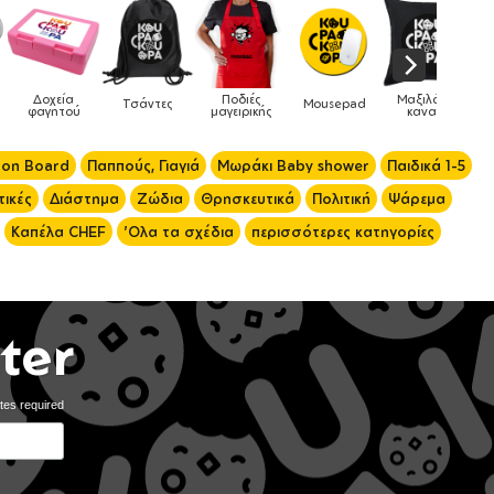
ιές
Μαξιλάρια
Mousepad
Phone Holders
Ρολόγια
Βρεφικά
ρικής
καναπέ
 on Board
Παππούς, Γιαγιά
Μωράκι Baby shower
Παιδικά 1-5
ικές
Διάστημα
Ζώδια
Θρησκευτικά
Πολιτική
Ψάρεμα
Καπέλα CHEF
'Ολα τα σχέδια
περισσότερες κατηγορίες
ter
tes required