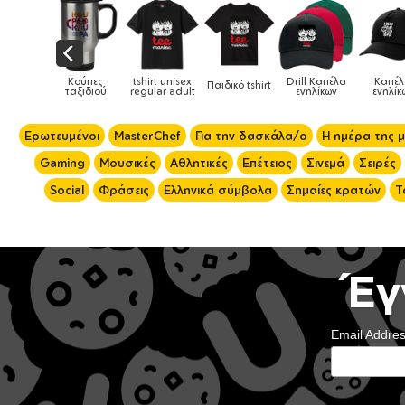
Drill Καπέλα
Καπέλα
Παιδικό tshirt
Καπέλα παιδικά
Κούπες
Κού
ενηλίκων
ενηλίκων
Ερωτευμένοι
MasterChef
Για την δασκάλα/ο
Η ημέρα της 
Gaming
Μουσικές
Αθλητικές
Επέτειος
Σινεμά
Σειρές
Social
Φράσεις
Ελληνικά σύμβολα
Σημαίες κρατών
Τ
Έγ
Email Addre