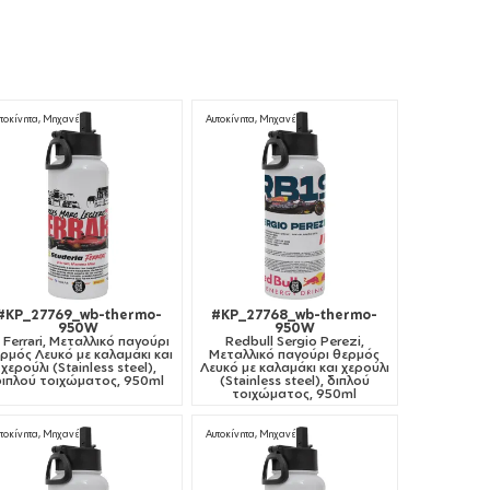
τοκίνητα, Μηχανές
Αυτοκίνητα, Μηχανές
#KP_27769_wb-thermo-
#KP_27768_wb-thermo-
950W
950W
1 Ferrari, Μεταλλικό παγούρι
Redbull Sergio Perezi,
ρμός Λευκό με καλαμάκι και
Μεταλλικό παγούρι θερμός
χερούλι (Stainless steel),
Λευκό με καλαμάκι και χερούλι
διπλού τοιχώματος, 950ml
(Stainless steel), διπλού
τοιχώματος, 950ml
τοκίνητα, Μηχανές
Αυτοκίνητα, Μηχανές