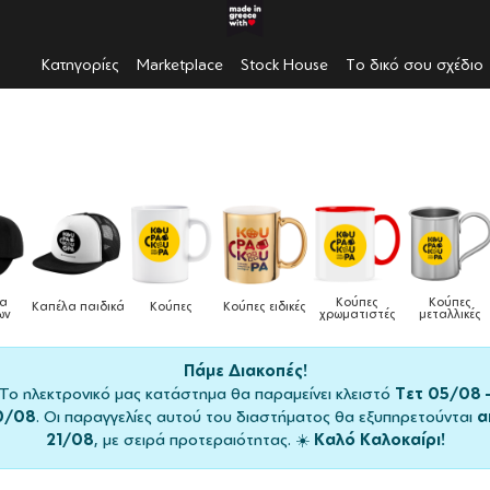
Κατηγορίες
Marketplace
Stock House
Το δικό σου σχέδιο
Κούπες
Κούπες
Δοχεία
Ποδιέ
ς ειδικές
Τσάντες
χρωματιστές
μεταλλικές
φαγητού
μαγειρι
Πάμε Διακοπές!
Το ηλεκτρονικό μας κατάστημα θα παραμείνει κλειστό
Τετ 05/08 
0/08
. Οι παραγγελίες αυτού του διαστήματος θα εξυπηρετούνται
α
21/08
, με σειρά προτεραιότητας. ☀️
Καλό Καλοκαίρι!