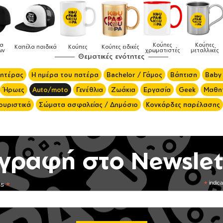
Κούπες
Κούπες
Δοχεία
Ποδ
πες ειδικές
Τσάντες
χρωματιστές
μεταλλικές
φαγητού
μαγει
Θεματικές ενότητες
μητέρας
Η ημέρα του πατέρα
Bachelor / Γάμος
Βάπτιση
Baby
Ήρωες
Auto/moto
Γενέθλια
Ζωάκια
Εργασία
Geek
Μαθητ
ουριστικά
Σώματα ασφαλείας / Δημόσιο
Κονκάρδες παρέλασης
γραφή στο Newslet
*
*
indica
ss