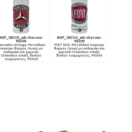
#KP_18025_wb-thermo-
#KP_18024_wb-thermo-
950W
950W
ercedes vintage, Μεταλλικό
FIAT 500, Μεταλλικό παγούρι
παγούρι θερμός Λευκό με
θερμός Λευκό με καλαμάκι και
καλαμάκι και χερούλι
χερούλι (Stainless steel),
(Stainless steel), διπλού
διπλού τοιχώματος, 950ml
τοιχώματος, 950ml