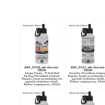
Αυτοκίνητα, Μηχανές
Αυτοκίνητα, Μηχανές
#KP_31108_wb-thermo-
#KP_31107_wb-thermo
950W
950W
Sergio Perez - F1 Red Bull
Porsche, Μεταλλικό παγού
Racing, Μεταλλικό παγούρι
θερμός Λευκό με καλαμάκι 
θερμός Λευκό με καλαμάκι και
χερούλι (Stainless steel),
χερούλι (Stainless steel),
διπλού τοιχώματος, 950m
διπλού τοιχώματος, 950ml
Αυτοκίνητα, Μηχανές
Αυτοκίνητα, Μηχανές