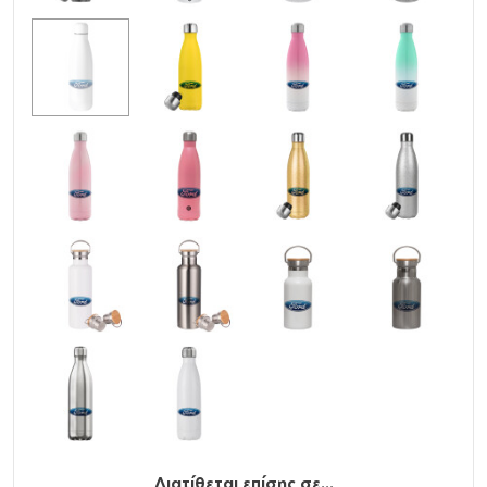
Υλικό
: Ανοξείδωτο ατσάλι (304) μέσα και έξω,
stainless steel
Χωρητικότητα
: 500ml / 17oz
Χρήση
: ΖΕΣΤΑ, ΚΡΥΟ
Καπάκι
: ΝΑΙ
Όξινα
: NAI
Δεν γίνεται υγροποιήση (Δεν ιδρώνει)
BPA Free (χωρίς την βλαβερή ουσία Δισφαινόλη Α)
Προηγμένη μόνωση διπλού τοιχώματος με κενό αέρος.
Δεν μεταφέρεται η θερμοκρασία του ροφήματος στο
εξωτερικό τοίχωμα.
Βιδωτό καπάκι με αεροστεγές και χωρίς διαρροές
κλείσιμο
Ανακυκλώσιμο
Διατίθεται επίσης σε...