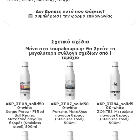
Δεν βρήκες αυτό που ψάχνεις?
συμπλήρωσε την φόρμα επικοινωνίας
Σχετικά σχέδια
Μόνο στο koupakoupa.gr θα βρείτε τη
μεγαλύτερη συλλογή σχεδίων από 1
τεμάχιο
#KP_31108_solid50
#KP_31107_solid50
#KP_31384_solid5
0-white
0-white
00-white
Sergio Perez - F1 Red
Porsche, Μεταλλικό
ZONTES, Μεταλλικό
Bull Racing,
παγούρι θερμός
παγούρι θερμός
Μεταλλικό παγούρι
(Stainless steel),
(Stainless steel),
θερμός (Stainless
500ml
500ml
steel), 500ml