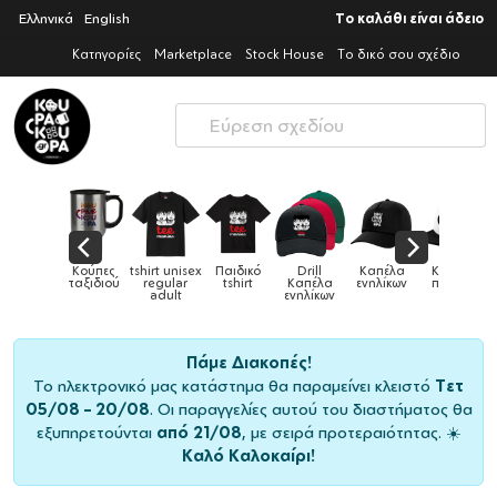
Ελληνικά
English
Το καλάθι είναι άδειο
Κατηγορίες
Marketplace
Stock House
Το δικό σου σχέδιο
irt unisex
Παιδικό
Drill
Καπέλα
Καπέλα
Κούπες
Κούπες
regular
tshirt
Καπέλα
ενηλίκων
παιδικά
ειδικές
χ
adult
ενηλίκων
Πάμε Διακοπές!
Το ηλεκτρονικό μας κατάστημα θα παραμείνει κλειστό
Τετ
05/08 – 20/08
. Οι παραγγελίες αυτού του διαστήματος θα
εξυπηρετούνται
από 21/08
, με σειρά προτεραιότητας. ☀️
Καλό Καλοκαίρι!