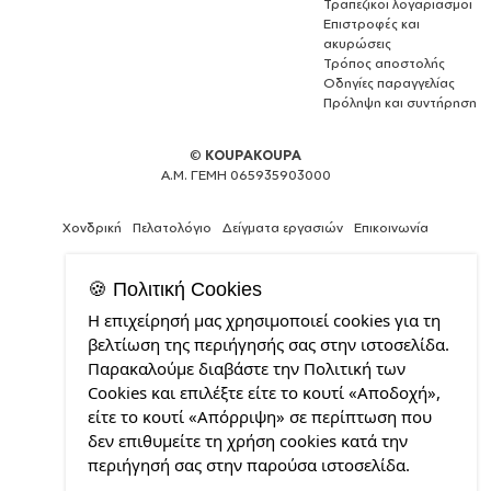
Τραπεζικοί λογαριασμοί
Επιστροφές και
ακυρώσεις
Τρόπος αποστολής
Οδηγίες παραγγελίας
Πρόληψη και συντήρηση
©
KOUPAKOUPA
Α.Μ. ΓΕΜΗ 065935903000
Χονδρική
Πελατολόγιο
Δείγματα εργασιών
Επικοινωνία
🍪 Πολιτική Cookies
Η επιχείρησή μας χρησιμοποιεί cookies για τη
Expert
βελτίωση της περιήγησής σας στην ιστοσελίδα.
Web
Παρακαλούμε διαβάστε την Πολιτική των
Development
Cookies και επιλέξτε είτε το κουτί «Αποδοχή»,
Services
από
είτε το κουτί «Απόρριψη» σε περίπτωση που
την
δεν επιθυμείτε τη χρήση cookies κατά την
CDL.gr
περιήγησή σας στην παρούσα ιστοσελίδα.