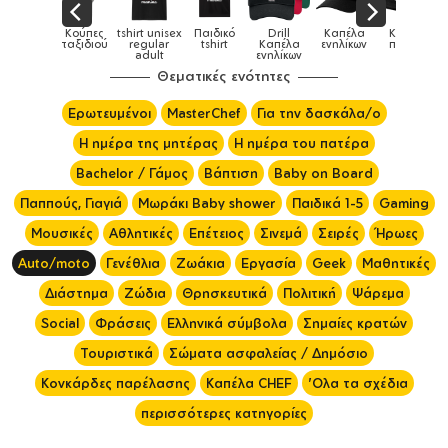
shirt unisex
Παιδικό
Drill
Καπέλα
Καπέλα
Κούπες
Κούπες
regular
tshirt
Καπέλα
ενηλίκων
παιδικά
ειδικές
adult
ενηλίκων
Θεματικές ενότητες
Ερωτευμένοι
MasterChef
Για την δασκάλα/ο
Η ημέρα της μητέρας
Η ημέρα του πατέρα
Bachelor / Γάμος
Βάπτιση
Baby on Board
Παππούς, Γιαγιά
Μωράκι Baby shower
Παιδικά 1-5
Gaming
Μουσικές
Αθλητικές
Επέτειος
Σινεμά
Σειρές
Ήρωες
Auto/moto
Γενέθλια
Ζωάκια
Εργασία
Geek
Μαθητικές
Διάστημα
Ζώδια
Θρησκευτικά
Πολιτική
Ψάρεμα
Social
Φράσεις
Ελληνικά σύμβολα
Σημαίες κρατών
Τουριστικά
Σώματα ασφαλείας / Δημόσιο
Κονκάρδες παρέλασης
Καπέλα CHEF
'Ολα τα σχέδια
περισσότερες κατηγορίες