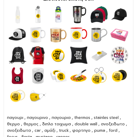
παγουρι
,
παγουρινο
,
παγουρια
,
thermos
,
stainles steel
,
θερμο
,
θερμος
,
διπλο τοιχωμα
,
double wall
,
ανοξειδωτο
,
ανοξειδωτα
, car , αμάξι , truck , φορτηγο , puma , ford ,
focus , fiesta , mustang , ranger