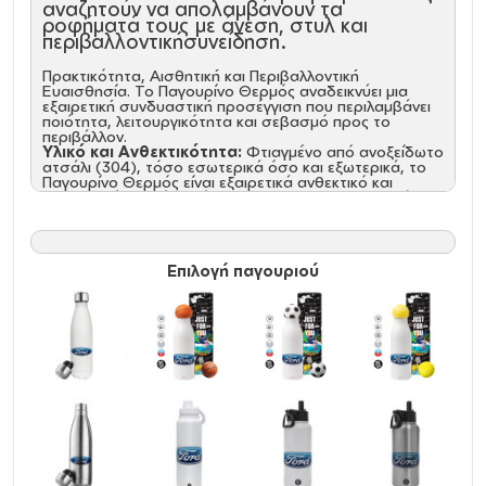
αναζητούν να απολαμβάνουν τα
ροφήματά τους με άνεση, στυλ και
περιβαλλοντικήσυνείδηση.
Πρακτικότητα, Αισθητική και Περιβαλλοντική
Ευαισθησία. Το Παγουρίνο Θερμός αναδεικνύει μια
εξαιρετική συνδυαστική προσέγγιση που περιλαμβάνει
ποιότητα, λειτουργικότητα και σεβασμό προς το
περιβάλλον.
Υλικό και Ανθεκτικότητα:
Φτιαγμένο από ανοξείδωτο
ατσάλι (304), τόσο εσωτερικά όσο και εξωτερικά, το
Παγουρίνο Θερμός είναι εξαιρετικά ανθεκτικό και
απαλλαγμένο από ουσίες BPA. Αυτή η επιλογή υλικών
διατηρεί τη γεύση των ροφημάτων αναλλοίωτη και
εξασφαλίζει μακροχρόνια αξιοπιστία.\
Προηγμένη Μόνωση:
Ο προηγμένος σχεδιασμός με
διπλό τοίχωμα και κενό αέρος διατηρεί τα ροφήματα
Επιλογή παγουριού
κρύα για 24 ώρες και ζεστά για 12 ώρες. Η θερμοκρασία
δεν μεταφέρεται στο εξωτερικό τοίχωμα, χαρίζοντας
άνετο κράτημα και απόλαυση.
Στεγανότητα και Εργονομία:
Το βιδωτό καπάκι με
αεροστεγές κλείσιμο διασφαλίζει 100% στεγανότητα,
ενώ η εργονομική σχεδίαση κάνει τη χρήση εύκολη και
άνετη.
Φιλοπεριβαλλοντική Συνείδηση:
Το Παγουρίνο
Θερμός δεν είναι μόνο πρακτικό αλλά και φιλικό προς
το περιβάλλον. Η ανακυκλώσιμη κατασκευή του και η
απουσία ουσιών BPA το καθιστούν μια επιλογή με
σεβασμό στη φύση.
Χαρακτηριστικά