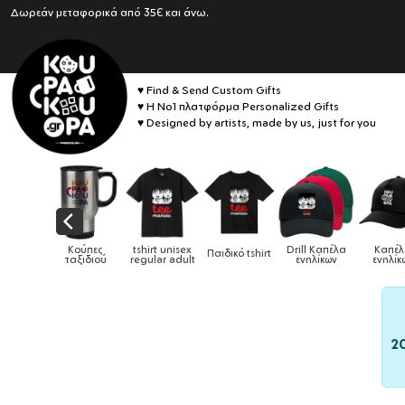
Δωρεάν μεταφορικά από 35€ και άνω.
♥ Find & Send Custom Gifts
♥ Η No1 πλατφόρμα Personalized Gifts
♥ Designed by artists, made by us, just for you
unisex
Drill Καπέλα
Καπέλα
Παιδικό tshirt
Καπέλα παιδικά
Κούπες
 adult
ενηλίκων
ενηλίκων
2