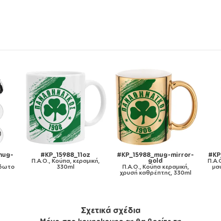
irror-
#KP_15988_11ozcBLACK
#KP_15988_metaldouble
#
Π.Α.Ο., Κούπα χρωματιστή
Π.Α.Ο., Κούπα Ανοξείδωτη
αμική,
μαύρη, κεραμική, 330ml
διπλού τοιχώματος 300ml
 330ml
1
Σχετικά σχέδια
Μόνο στο koupakoupa.gr θα βρείτε τη