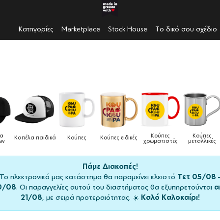
Κατηγορίες
Marketplace
Stock House
Το δικό σου σχέδιο
Κούπες
Κούπες
Δοχεία
Κούπες ειδικές
Τσάντες
χρωματιστές
μεταλλικές
φαγητού
Πάμε Διακοπές!
Το ηλεκτρονικό μας κατάστημα θα παραμείνει κλειστό
Τετ 05/08 
0/08
. Οι παραγγελίες αυτού του διαστήματος θα εξυπηρετούνται
α
21/08
, με σειρά προτεραιότητας. ☀️
Καλό Καλοκαίρι!