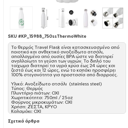
SKU #
KP_15988_750ssThermoWhite
Το θερμός Travel Flask είναι κατασκευασμένο από
ποιοτικό και ανθεκτικό ανοξείδωτο ατσάλι,
απαλλαγμένο από ουσίες BPA ώστε να διατηρεί
αναλλοίωτη τη γεύση των υγρών. Το διπλό του
τοίχωμα διατηρεί τα υγρά κρύα έως 24 ώρες και
ζεστά έως και 12 ώρες, ενώ το καπάκι προσφέρει
100% στεγανότητα για προστασία από διαρροές.
Υλικό: Ανοξείδωτο ατσάλι (stainless steel)
Τύπος: Θερμός
Πλυντήριο πιάτων: ΟΧΙ
Χωρητικότητα: 750ml / 25oz
Φούρνος μικροκυμάτων: ΟΧΙ
Χρήση: ΖΕΣΤΑ, ΚΡΥΟ
Καλαμάκι: ΟΧΙ
Καπάκι: ΝΑΙ
Όξινα: NAI
Σχετικά άρθρα