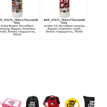
P_31072_750ssThermoW
#KP_31071_750ssThermoW
hite
hite
Kobe Bryant, Μεταλλικό
Jordan 23, Μεταλλικό παγούρι
παγούρι θερμός (Stainless
θερμός (Stainless steel),
steel), διπλού τοιχώματος,
διπλού τοιχώματος, 750ml
750ml