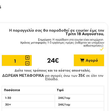
s
Η παραγγελία σας θα παραδοθεί σε courier έως την
Τρίτη 18 Αυγούστου
,
Σημείωση:
Η παράδοση στο courier είναι εκτιμώμενη.
Χρόνος μεταφοράς:
1–3 εργάσιμες ημέρες (ενδέχεται να υπάρξουν
καθυστερήσεις).
24€
Αγορά
Δείτε τους τρόπους και το κόστος αποστολής.
ΔΩΡΕΑΝ ΜΕΤΑΦΟΡΙΚΑ
για αγορές άνω των
35€
σε όλη την
Ελλάδα.
Ποσότητα
Τιμή
1-30
24€/τεμ
30+
24€/τεμ