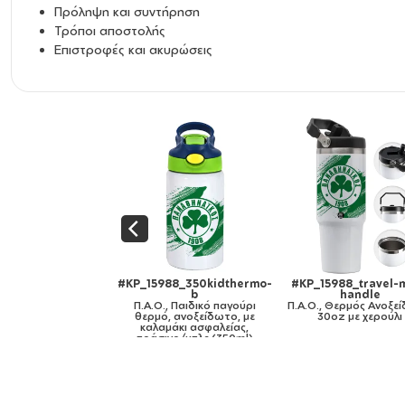
Πρόληψη και συντήρηση
Τρόποι αποστολής
Επιστροφές και ακυρώσεις
15988_travel-mug-
#KP_15988_11oz
#KP_15988_mug-m
handle
Π.Α.Ο., Κούπα, κεραμική,
gold
., Θερμός Ανοξείδωτο
330ml
Π.Α.Ο., Κούπα κερ
30oz με χερούλι
χρυσή καθρέπτης,