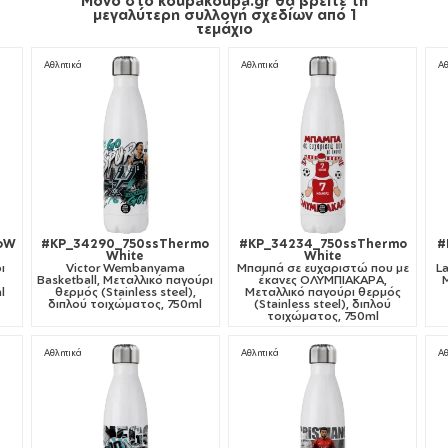
μεγαλύτερη συλλογή σχεδίων από 1
τεμάχιο
Αθλητικά
Αθλητικά
Αθ
moW
#KP_34290_750ssThermo
#KP_34234_750ssThermo
#
White
White
ι
Victor Wembanyama
Μπαμπά σε ευχαριστώ που με
L
Basketball, Μεταλλικό παγούρι
έκανες ΟΛΥΜΠΙΑΚΑΡΑ,
l
θερμός (Stainless steel),
Μεταλλικό παγούρι θερμός
διπλού τοιχώματος, 750ml
(Stainless steel), διπλού
τοιχώματος, 750ml
Αθλητικά
Αθλητικά
Αθ