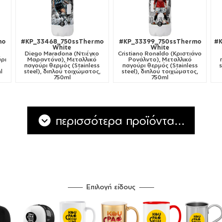
mo
#KP_33468_750ssThermo
#KP_33399_750ssThermo
#K
White
White
Diego Maradona (Ντιέγκο
Cristiano Ronaldo (Κριστιάνο
ύρι
Μαραντόνα), Μεταλλικό
Ρονάλντο), Μεταλλικό
παγούρι θερμός (Stainless
παγούρι θερμός (Stainless
l
steel), διπλού τοιχώματος,
steel), διπλού τοιχώματος,
750ml
750ml
περισσότερα προϊόντα...
Επιλογή είδους