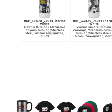
#KP_33470_750ssThermo
#KP_33469_750ssTher
White
White
Neymar (Νεϊμάρ), Μεταλλικό
Vinícius Júnior (Βινίσιους
παγούρι θερμός (Stainless
Ζούνιορ), Μεταλλικό παγο
steel), διπλού τοιχώματος,
θερμός (Stainless steel),
750ml
διπλού τοιχώματος, 750m