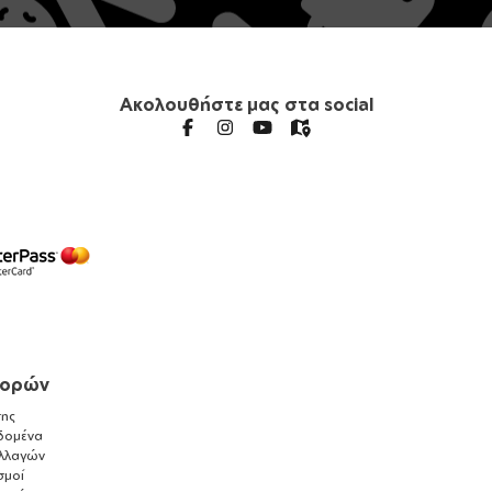
Ακολουθήστε μας στα social
γορών
ης
δομένα
λλαγών
σμοί