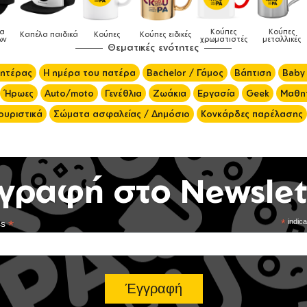
Κούπες
Κούπες
Δοχεία
ς
Κούπες ειδικές
Τσάντες
χρωματιστές
μεταλλικές
φαγητού
Θεματικές ενότητες
μητέρας
Η ημέρα του πατέρα
Bachelor / Γάμος
Βάπτιση
Baby
Ήρωες
Auto/moto
Γενέθλια
Ζωάκια
Εργασία
Geek
Μαθητ
ουριστικά
Σώματα ασφαλείας / Δημόσιο
Κονκάρδες παρέλασης
γραφή στο Newslet
*
*
indica
ss