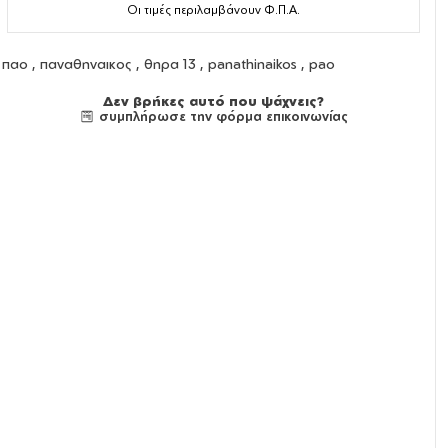
Οι τιμές περιλαμβάνουν Φ.Π.Α.
παο , παναθηναικος , θηρα 13 , panathinaikos , pao
Δεν βρήκες αυτό που ψάχνεις?
συμπλήρωσε την φόρμα επικοινωνίας