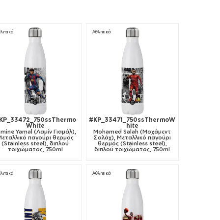
λητικά
Αθλητικά
KP_33472_750ssThermo
#KP_33471_750ssThermoW
White
hite
amine Yamal (Λαμίν Γιαμάλ),
Mohamed Salah (Μοχάμεντ
Μεταλλικό παγούρι θερμός
Σαλάχ), Μεταλλικό παγούρι
(Stainless steel), διπλού
θερμός (Stainless steel),
τοιχώματος, 750ml
διπλού τοιχώματος, 750ml
λητικά
Αθλητικά