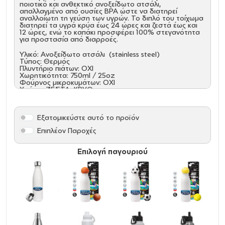
ποιοτικό και ανθεκτικό ανοξείδωτο ατσάλι,
απαλλαγμένο από ουσίες BPA ώστε να διατηρεί
αναλλοίωτη τη γεύση των υγρών. Το διπλό του τοίχωμα
διατηρεί τα υγρά κρύα έως 24 ώρες και ζεστά έως και
12 ώρες, ενώ το καπάκι προσφέρει 100% στεγανότητα
για προστασία από διαρροές.
Υλικό: Ανοξείδωτο ατσάλι (stainless steel)
Τύπος: Θερμός
Πλυντήριο πιάτων: ΟΧΙ
Χωρητικότητα: 750ml / 25oz
Φούρνος μικροκυμάτων: ΟΧΙ
Χρήση: ΖΕΣΤΑ, ΚΡΥΟ
Καλαμάκι: ΟΧΙ
Καπάκι: ΝΑΙ
Όξινα: NAI
Εξατομικεύστε αυτό το προϊόν
Επιπλέον Παροχές
Επιλογή παγουριού