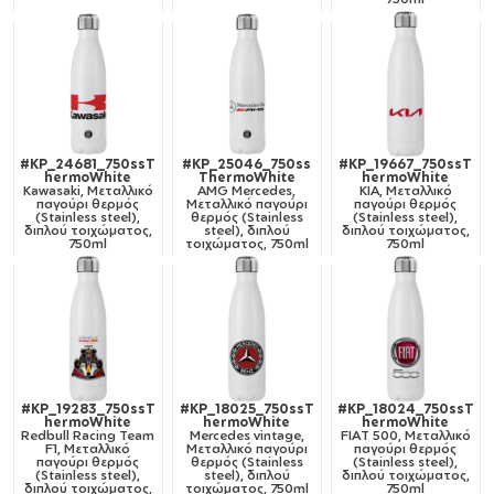
#KP_24681_750ssT
#KP_25046_750ss
#KP_19667_750ssT
hermoWhite
ThermoWhite
hermoWhite
Kawasaki, Μεταλλικό
AMG Mercedes,
KIA, Μεταλλικό
παγούρι θερμός
Μεταλλικό παγούρι
παγούρι θερμός
(Stainless steel),
θερμός (Stainless
(Stainless steel),
διπλού τοιχώματος,
steel), διπλού
διπλού τοιχώματος,
750ml
τοιχώματος, 750ml
750ml
#KP_19283_750ssT
#KP_18025_750ssT
#KP_18024_750ssT
hermoWhite
hermoWhite
hermoWhite
Redbull Racing Team
Mercedes vintage,
FIAT 500, Μεταλλικό
F1, Μεταλλικό
Μεταλλικό παγούρι
παγούρι θερμός
παγούρι θερμός
θερμός (Stainless
(Stainless steel),
(Stainless steel),
steel), διπλού
διπλού τοιχώματος,
διπλού τοιχώματος,
τοιχώματος, 750ml
750ml