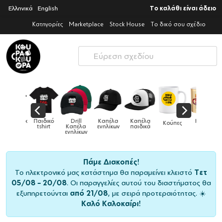
Ελληνικά
English
Το καλάθι είναι άδειο
Κατηγορίες
Marketplace
Stock House
Το δικό σου σχέδιο
Παιδικό
Drill
Καπέλα
Καπέλα
Κούπες
Κούπες
Κούπες
tshirt
Καπέλα
ενηλίκων
παιδικά
ειδικές
χρωματιστέ
ενηλίκων
Πάμε Διακοπές!
Το ηλεκτρονικό μας κατάστημα θα παραμείνει κλειστό
Τετ
05/08 – 20/08
. Οι παραγγελίες αυτού του διαστήματος θα
εξυπηρετούνται
από 21/08
, με σειρά προτεραιότητας. ☀️
Καλό Καλοκαίρι!