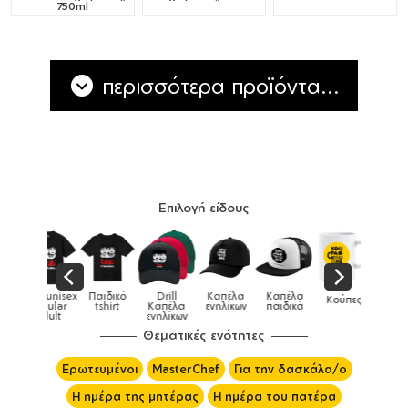
750ml
περισσότερα προϊόντα...
Επιλογή είδους
Παιδικό
Drill
Καπέλα
Καπέλα
Κούπες
Κούπες
Κούπες
tshirt
Καπέλα
ενηλίκων
παιδικά
ειδικές
χρωματιστέ
ενηλίκων
Θεματικές ενότητες
Ερωτευμένοι
MasterChef
Για την δασκάλα/ο
Η ημέρα της μητέρας
Η ημέρα του πατέρα