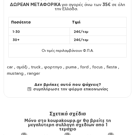
ΔΩΡΕΑΝ ΜΕΤΑΦΟΡΙΚΑ
για αγορές άνω των
35€
σε όλη
την Ελλάδα.
Ποσότητα
Τιμή
1-30
24€/τεμ
30+
24€/τεμ
Οι τιμές περιλαμβάνουν Φ.Π.Α.
car , αμάξι , truck , φορτηγο , puma , ford , focus , fiesta ,
mustang , ranger
Δεν βρήκες αυτό που ψάχνεις?
συμπλήρωσε την φόρμα επικοινωνίας
Σχετικά σχέδια
Μόνο στο koupakoupa.gr θα βρείτε τη
μεγαλύτερη συλλογή σχεδίων από 1
τεμάχιο