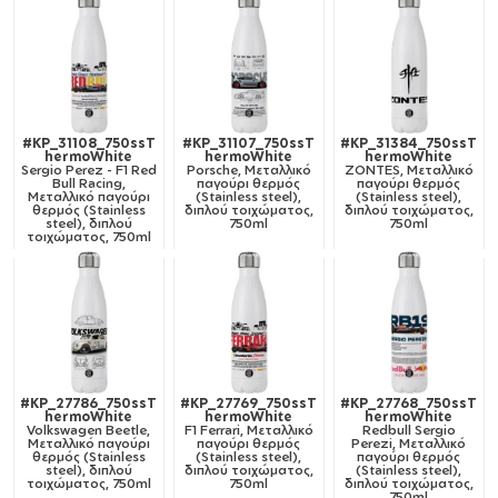
#KP_31108_750ssT
#KP_31107_750ssT
#KP_31384_750ssT
hermoWhite
hermoWhite
hermoWhite
Sergio Perez - F1 Red
Porsche, Μεταλλικό
ZONTES, Μεταλλικό
Bull Racing,
παγούρι θερμός
παγούρι θερμός
Μεταλλικό παγούρι
(Stainless steel),
(Stainless steel),
θερμός (Stainless
διπλού τοιχώματος,
διπλού τοιχώματος,
steel), διπλού
750ml
750ml
τοιχώματος, 750ml
#KP_27786_750ssT
#KP_27769_750ssT
#KP_27768_750ssT
hermoWhite
hermoWhite
hermoWhite
Volkswagen Beetle,
F1 Ferrari, Μεταλλικό
Redbull Sergio
Μεταλλικό παγούρι
παγούρι θερμός
Perezi, Μεταλλικό
θερμός (Stainless
(Stainless steel),
παγούρι θερμός
steel), διπλού
διπλού τοιχώματος,
(Stainless steel),
τοιχώματος, 750ml
750ml
διπλού τοιχώματος,
750ml