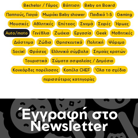
Bachelor / Γάμος
Βάπτιση
Baby on Board
Παππούς, Γιαγιά
Μωράκι Baby shower
Παιδικά 1-5
Gaming
Μουσικές
Αθλητικές
Επέτειος
Σινεμά
Σειρές
Ήρωες
Auto/moto
Γενέθλια
Ζωάκια
Εργασία
Geek
Μαθητικές
Διάστημα
Ζώδια
Θρησκευτικά
Πολιτική
Ψάρεμα
Social
Φράσεις
Ελληνικά σύμβολα
Σημαίες κρατών
Τουριστικά
Σώματα ασφαλείας / Δημόσιο
Κονκάρδες παρέλασης
Καπέλα CHEF
'Ολα τα σχέδια
περισσότερες κατηγορίες
Έγγραφή στο
Newsletter