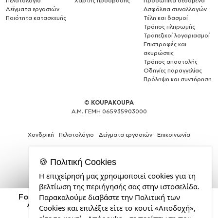
Πελατολόγιο
Χάρτης πρόσβασης
Προσωπικά δεδομένα
Δείγματα εργασιών
Ασφάλεια συναλλαγών
Ποιότητα κατασκευής
Τέλη και δασμοί
Τρόπος πληρωμής
Τραπεζικοί λογαριασμοί
Επιστροφές και
ακυρώσεις
Τρόπος αποστολής
Οδηγίες παραγγελίας
Πρόληψη και συντήρηση
©
KOUPAKOUPA
Α.Μ. ΓΕΜΗ 065935903000
Χονδρική
Πελατολόγιο
Δείγματα εργασιών
Επικοινωνία
🍪 Πολιτική Cookies
Η επιχείρησή μας χρησιμοποιεί cookies για τη
Expert
βελτίωση της περιήγησής σας στην ιστοσελίδα.
Web
Ford, Μεταλλικό παγούρι θερμός (Stainless steel)
Παρακαλούμε διαβάστε την Πολιτική των
Development
Ασημένιο με ξύλινο καπακι (bamboo), διπλού
Cookies και επιλέξτε είτε το κουτί «Αποδοχή»,
Services
τοιχώματος, 750ml
από