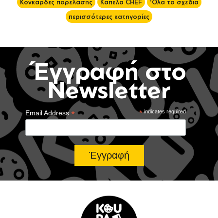
Κονκάρδες παρέλασης
Καπέλα CHEF
'Ολα τα σχέδια
περισσότερες κατηγορίες
Έγγραφή στο
Newsletter
*
*
indicates required
Email Address