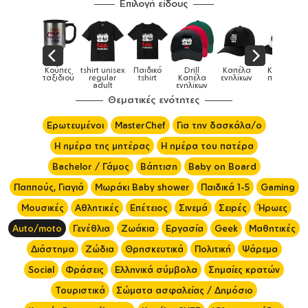
Επιλογή είδους
ex
Παιδικό
Drill
Καπέλα
Καπέλα
Κούπες
Κούπε
Κούπες
tshirt
Καπέλα
ενηλίκων
παιδικά
ειδικές
χρωματισ
ενηλίκων
Θεματικές ενότητες
Ερωτευμένοι
MasterChef
Για την δασκάλα/ο
Η ημέρα της μητέρας
Η ημέρα του πατέρα
Bachelor / Γάμος
Βάπτιση
Baby on Board
Παππούς, Γιαγιά
Μωράκι Baby shower
Παιδικά 1-5
Gaming
Μουσικές
Αθλητικές
Επέτειος
Σινεμά
Σειρές
Ήρωες
Auto/moto
Γενέθλια
Ζωάκια
Εργασία
Geek
Μαθητικές
Διάστημα
Ζώδια
Θρησκευτικά
Πολιτική
Ψάρεμα
Social
Φράσεις
Ελληνικά σύμβολα
Σημαίες κρατών
Τουριστικά
Σώματα ασφαλείας / Δημόσιο