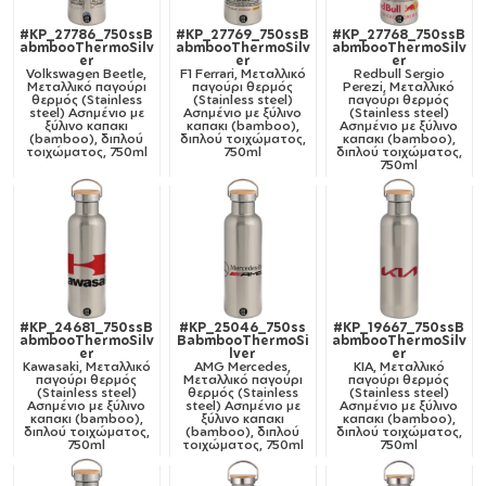
#KP_27786_750ssB
#KP_27769_750ssB
#KP_27768_750ssB
abmbooThermoSilv
abmbooThermoSilv
abmbooThermoSilv
er
er
er
Volkswagen Beetle,
F1 Ferrari, Μεταλλικό
Redbull Sergio
Μεταλλικό παγούρι
παγούρι θερμός
Perezi, Μεταλλικό
θερμός (Stainless
(Stainless steel)
παγούρι θερμός
steel) Ασημένιο με
Ασημένιο με ξύλινο
(Stainless steel)
ξύλινο καπακι
καπακι (bamboo),
Ασημένιο με ξύλινο
(bamboo), διπλού
διπλού τοιχώματος,
καπακι (bamboo),
τοιχώματος, 750ml
750ml
διπλού τοιχώματος,
750ml
#KP_24681_750ssB
#KP_25046_750ss
#KP_19667_750ssB
abmbooThermoSilv
BabmbooThermoSi
abmbooThermoSilv
er
lver
er
Kawasaki, Μεταλλικό
AMG Mercedes,
KIA, Μεταλλικό
παγούρι θερμός
Μεταλλικό παγούρι
παγούρι θερμός
(Stainless steel)
θερμός (Stainless
(Stainless steel)
Ασημένιο με ξύλινο
steel) Ασημένιο με
Ασημένιο με ξύλινο
καπακι (bamboo),
ξύλινο καπακι
καπακι (bamboo),
διπλού τοιχώματος,
(bamboo), διπλού
διπλού τοιχώματος,
750ml
τοιχώματος, 750ml
750ml