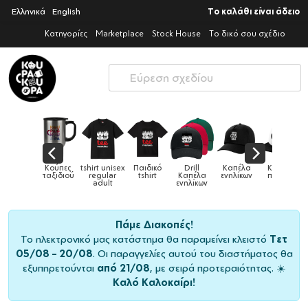
Ελληνικά
English
Το καλάθι είναι άδειο
Κατηγορίες
Marketplace
Stock House
Το δικό σου σχέδιο
x
Παιδικό
Drill
Καπέλα
Καπέλα
Κούπες
Κούπε
Κούπες
tshirt
Καπέλα
ενηλίκων
παιδικά
ειδικές
χρωματισ
ενηλίκων
Πάμε Διακοπές!
Το ηλεκτρονικό μας κατάστημα θα παραμείνει κλειστό
Τετ
05/08 – 20/08
. Οι παραγγελίες αυτού του διαστήματος θα
εξυπηρετούνται
από 21/08
, με σειρά προτεραιότητας. ☀️
Καλό Καλοκαίρι!