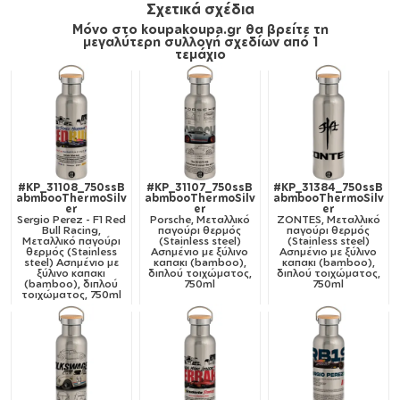
Σχετικά σχέδια
Μόνο στο koupakoupa.gr θα βρείτε τη
μεγαλύτερη συλλογή σχεδίων από 1
τεμάχιο
#KP_31108_750ssB
#KP_31107_750ssB
#KP_31384_750ssB
abmbooThermoSilv
abmbooThermoSilv
abmbooThermoSilv
er
er
er
Sergio Perez - F1 Red
Porsche, Μεταλλικό
ZONTES, Μεταλλικό
Bull Racing,
παγούρι θερμός
παγούρι θερμός
Μεταλλικό παγούρι
(Stainless steel)
(Stainless steel)
θερμός (Stainless
Ασημένιο με ξύλινο
Ασημένιο με ξύλινο
steel) Ασημένιο με
καπακι (bamboo),
καπακι (bamboo),
ξύλινο καπακι
διπλού τοιχώματος,
διπλού τοιχώματος,
(bamboo), διπλού
750ml
750ml
τοιχώματος, 750ml