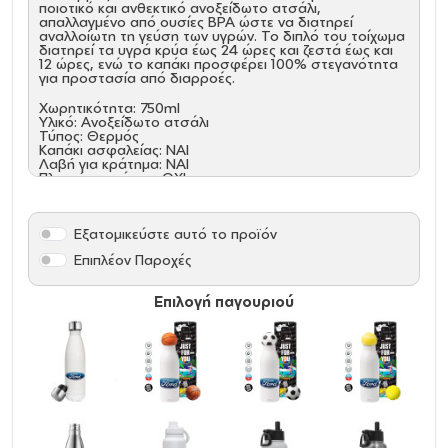
ποιοτικό και ανθεκτικό ανοξείδωτο ατσάλι,
απαλλαγμένο από ουσίες BPA ώστε να διατηρεί
αναλλοίωτη τη γεύση των υγρών. Το διπλό του τοίχωμα
διατηρεί τα υγρά κρύα έως 24 ώρες και ζεστά έως και
12 ώρες, ενώ το καπάκι προσφέρει 100% στεγανότητα
για προστασία από διαρροές.
Χωρητικότητα: 750ml
Υλικό: Ανοξείδωτο ατσάλι
Τύπος: Θερμός
Καπάκι ασφαλείας: ΝΑΙ
Λαβή για κράτημα: ΝΑΙ
Πλυντήριο πιάτων: ΟΧΙ
Φούρνος μικροκυμάτων: ΟΧΙ
Χρήση: ΖΕΣΤΑ, ΚΡΥΟ
Όξινα: NAI
Εξατομικεύστε αυτό το προϊόν
Επιπλέον Παροχές
Επιλογή παγουριού