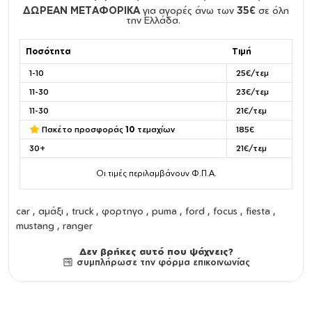
ΔΩΡΕΑΝ ΜΕΤΑΦΟΡΙΚΑ
για αγορές άνω των
35€
σε όλη
την Ελλάδα.
Ποσότητα
Τιμή
1-10
25€/τεμ
11-30
23€/τεμ
11-30
21€/τεμ
Πακέτο προσφοράς
10
τεμαχίων
185€
30+
21€/τεμ
Οι τιμές περιλαμβάνουν Φ.Π.Α.
car , αμάξι , truck , φορτηγο , puma , ford , focus , fiesta ,
mustang , ranger
Δεν βρήκες αυτό που ψάχνεις?
συμπλήρωσε την φόρμα επικοινωνίας