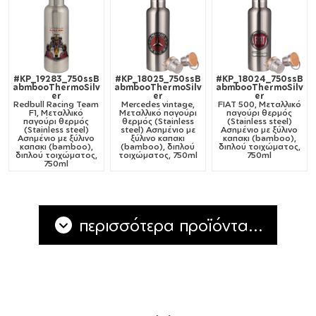
#KP_19283_750ssB
#KP_18025_750ssB
#KP_18024_750ssB
abmbooThermoSilv
abmbooThermoSilv
abmbooThermoSilv
er
er
er
Redbull Racing Team
Mercedes vintage,
FIAT 500, Μεταλλικό
F1, Μεταλλικό
Μεταλλικό παγούρι
παγούρι θερμός
παγούρι θερμός
θερμός (Stainless
(Stainless steel)
(Stainless steel)
steel) Ασημένιο με
Ασημένιο με ξύλινο
Ασημένιο με ξύλινο
ξύλινο καπακι
καπακι (bamboo),
καπακι (bamboo),
(bamboo), διπλού
διπλού τοιχώματος,
διπλού τοιχώματος,
τοιχώματος, 750ml
750ml
750ml
περισσότερα προϊόντα...