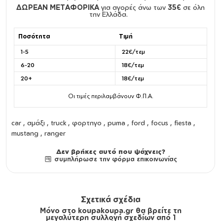
ΔΩΡΕΑΝ ΜΕΤΑΦΟΡΙΚΑ
για αγορές άνω των
35€
σε όλη
την Ελλάδα.
Ποσότητα
Τιμή
1-5
22€/τεμ
6-20
18€/τεμ
20+
18€/τεμ
Οι τιμές περιλαμβάνουν Φ.Π.Α.
car , αμάξι , truck , φορτηγο , puma , ford , focus , fiesta ,
mustang , ranger
Δεν βρήκες αυτό που ψάχνεις?
συμπλήρωσε την φόρμα επικοινωνίας
Σχετικά σχέδια
Μόνο στο koupakoupa.gr θα βρείτε τη
μεγαλύτερη συλλογή σχεδίων από 1