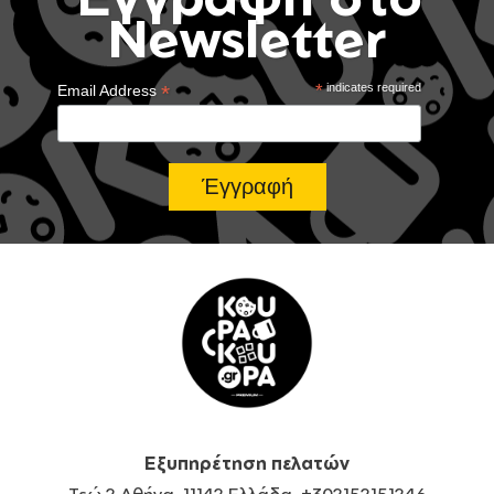
Newsletter
*
*
indicates required
Email Address
Εξυπηρέτηση πελατών
Τεώ 2 Αθήνα, 11142 Ελλάδα, +302152151246