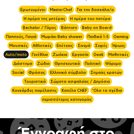
Ερωτευμένοι
MasterChef
Για την δασκάλα/ο
Η ημέρα της μητέρας
Η ημέρα του πατέρα
Bachelor / Γάμος
Βάπτιση
Baby on Board
Παππούς, Γιαγιά
Μωράκι Baby shower
Παιδικά 1-5
Gaming
Μουσικές
Αθλητικές
Επέτειος
Σινεμά
Σειρές
Ήρωες
Auto/moto
Γενέθλια
Ζωάκια
Εργασία
Geek
Μαθητικές
Διάστημα
Ζώδια
Θρησκευτικά
Πολιτική
Ψάρεμα
Social
Φράσεις
Ελληνικά σύμβολα
Σημαίες κρατών
Τουριστικά
Σώματα ασφαλείας / Δημόσιο
Κονκάρδες παρέλασης
Καπέλα CHEF
'Ολα τα σχέδια
περισσότερες κατηγορίες
Έγγραφή στο