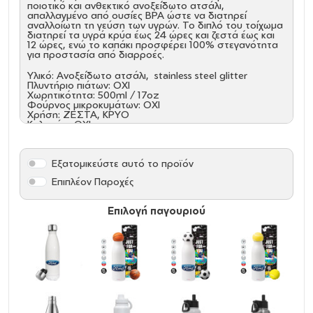
ποιοτικό και ανθεκτικό ανοξείδωτο ατσάλι,
απαλλαγμένο από ουσίες BPA ώστε να διατηρεί
αναλλοίωτη τη γεύση των υγρών. Το διπλό του τοίχωμα
διατηρεί τα υγρά κρύα έως 24 ώρες και ζεστά έως και
12 ώρες, ενώ το καπάκι προσφέρει 100% στεγανότητα
για προστασία από διαρροές.
Υλικό: Ανοξείδωτο ατσάλι, stainless steel glitter
Πλυντήριο πιάτων: ΟΧΙ
Χωρητικότητα: 500ml / 17oz
Φούρνος μικροκυμάτων: ΟΧΙ
Χρήση: ΖΕΣΤΑ, ΚΡΥΟ
Καλαμάκι: ΟΧΙ
Καπάκι: ΝΑΙ
Όξινα: NAI
Εξατομικεύστε αυτό το προϊόν
Επιπλέον Παροχές
Επιλογή παγουριού