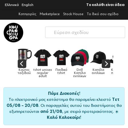
Ελληνικά
English
Το καλάθι είναι άδειο
Κατηγορίες
Marketplace
Stock House
Το δικό σου σχέδιο
Παιδικό
Drill
Καπέλα
Καπέλα
Κούπες
Κούπες
Κούπες
tshirt
Καπέλα
ενηλίκων
παιδικά
ειδικές
χρωματιστ
ενηλίκων
Πάμε Διακοπές!
Το ηλεκτρονικό μας κατάστημα θα παραμείνει κλειστό
Τετ
05/08 – 20/08
. Οι παραγγελίες αυτού του διαστήματος θα
εξυπηρετούνται
από 21/08
, με σειρά προτεραιότητας. ☀️
Καλό Καλοκαίρι!