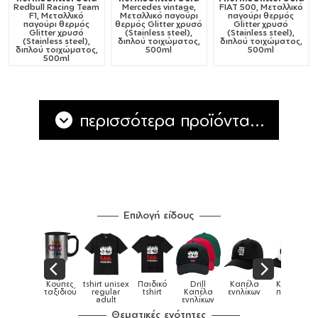
Redbull Racing Team
Mercedes vintage,
FIAT 500, Μεταλλικό
F1, Μεταλλικό
Μεταλλικό παγούρι
παγούρι θερμός
παγούρι θερμός
θερμός Glitter χρυσό
Glitter χρυσό
Glitter χρυσό
(Stainless steel),
(Stainless steel),
(Stainless steel),
διπλού τοιχώματος,
διπλού τοιχώματος,
διπλού τοιχώματος,
500ml
500ml
500ml
περισσότερα προϊόντα...
Επιλογή είδους
Παιδικό
Drill
Καπέλα
Καπέλα
Κούπες
Κούπες
Κούπες
tshirt
Καπέλα
ενηλίκων
παιδικά
ειδικές
χρωματιστ
ενηλίκων
Θεματικές ενότητες