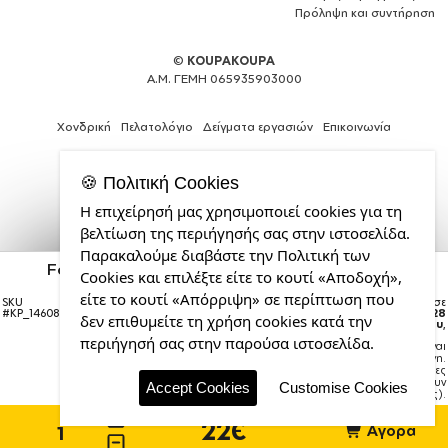
Πρόληψη και συντήρηση
©
KOUPAKOUPA
Α.Μ. ΓΕΜΗ 065935903000
Χονδρική
Πελατολόγιο
Δείγματα εργασιών
Επικοινωνία
🍪 Πολιτική Cookies
Η επιχείρησή μας χρησιμοποιεί cookies για τη
Κατασκευή
βελτίωση της περιήγησής σας στην ιστοσελίδα.
ιστοσελίδων
Παρακαλούμε διαβάστε την Πολιτική των
και
Ford, Μεταλλικό παγούρι θερμός Glitter χρυσό
Cookies και επιλέξτε είτε το κουτί «Αποδοχή»,
Web
(Stainless steel), διπλού τοιχώματος, 500ml
Design
είτε το κουτί «Απόρριψη» σε περίπτωση που
SKU
Η παραγγελία σας θα παραδοθεί σε
από
#
KP_14608_500ssThermoGlitterGold
courier έως την
Παρασκευή 28
δεν επιθυμείτε τη χρήση cookies κατά την
Αυγούστου
,
την
περιήγησή σας στην παρούσα ιστοσελίδα.
Σημείωση:
Η παράδοση στο courier είναι
CDL.gr
εκτιμώμενη.
Χρόνος μεταφοράς:
1–3 εργάσιμες
ημέρες (ενδέχεται να υπάρξουν
Accept Cookies
Customise Cookies
καθυστερήσεις).
22€
Αγορά