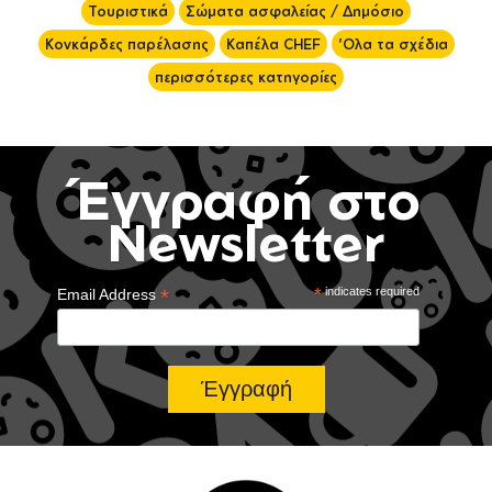
Τουριστικά
Σώματα ασφαλείας / Δημόσιο
Κονκάρδες παρέλασης
Καπέλα CHEF
'Ολα τα σχέδια
περισσότερες κατηγορίες
Έγγραφή στο
Newsletter
*
*
indicates required
Email Address