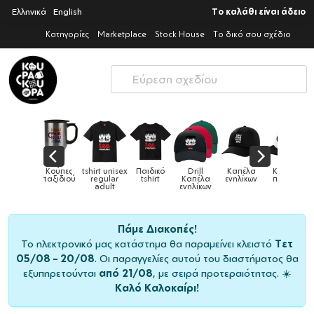
Ελληνικά
English
Το καλάθι είναι άδειο
Κατηγορίες
Marketplace
Stock House
Το δικό σου σχέδιο
nisex
Παιδικό
Drill
Καπέλα
Καπέλα
Κούπες
Κού
Κούπες
ar
tshirt
Καπέλα
ενηλίκων
παιδικά
ειδικές
χρωμα
t
ενηλίκων
Πάμε Διακοπές!
Το ηλεκτρονικό μας κατάστημα θα παραμείνει κλειστό
Τετ
05/08 – 20/08
. Οι παραγγελίες αυτού του διαστήματος θα
εξυπηρετούνται
από 21/08
, με σειρά προτεραιότητας. ☀️
Καλό Καλοκαίρι!