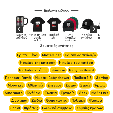
Επιλογή είδους
 unisex
Παιδικό
Drill
Καπέλα
Καπέλα
Κούπες
Κ
Κούπες
ular
tshirt
Καπέλα
ενηλίκων
παιδικά
ειδικές
χρω
ult
ενηλίκων
Θεματικές ενότητες
Ερωτευμένοι
MasterChef
Για την δασκάλα/ο
Η ημέρα της μητέρας
Η ημέρα του πατέρα
Bachelor / Γάμος
Βάπτιση
Baby on Board
Παππούς, Γιαγιά
Μωράκι Baby shower
Παιδικά 1-5
Gaming
Μουσικές
Αθλητικές
Επέτειος
Σινεμά
Σειρές
Ήρωες
Auto/moto
Γενέθλια
Ζωάκια
Εργασία
Geek
Μαθητικές
Διάστημα
Ζώδια
Θρησκευτικά
Πολιτική
Ψάρεμα
Social
Φράσεις
Ελληνικά σύμβολα
Σημαίες κρατών