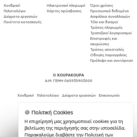
Χονδρική
Ηλεκτρονική πληρωμή
Όροι χρήσης
Πελατολόγιο
Χάρτης πρόσβασης
Προσωπικά δεδομένα
Δείγματα εργασιών
Ασφάλεια συναλλαγών
Ποιότητα κατασκευής
Τέλη και δασμοί
Τρόπος πληρωμής
Τραπεζικοί λογαριασμοί
Επιστροφές και
ακυρώσεις
Τρόπος αποστολής
Οδηγίες παραγγελίας
Πρόληψη και συντήρηση
©
KOUPAKOUPA
Α.Μ. ΓΕΜΗ 065935903000
Χονδρική
Πελατολόγιο
Δείγματα εργασιών
Επικοινωνία
🍪 Πολιτική Cookies
Η επιχείρησή μας χρησιμοποιεί cookies για τη
Web
βελτίωση της περιήγησής σας στην ιστοσελίδα.
Design,
Παρακαλούμε διαβάστε την Πολιτική των
Social