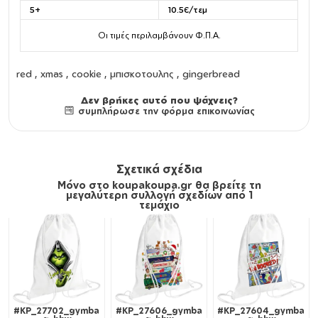
5+
10.5€/τεμ
Οι τιμές περιλαμβάνουν Φ.Π.Α.
red , xmas , cookie , μπισκοτουλης , gingerbread
Δεν βρήκες αυτό που ψάχνεις?
συμπλήρωσε την φόρμα επικοινωνίας
Σχετικά σχέδια
Μόνο στο koupakoupa.gr θα βρείτε τη
μεγαλύτερη συλλογή σχεδίων από 1
τεμάχιο
#KP_27702_gymba
#KP_27606_gymba
#KP_27604_gymba