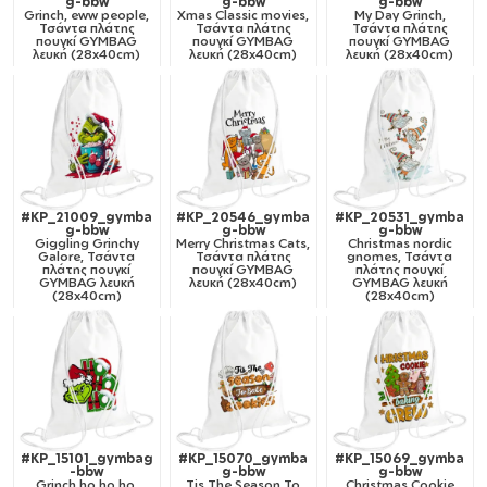
g-bbw
g-bbw
g-bbw
Grinch, eww people,
Xmas Classic movies,
My Day Grinch,
Τσάντα πλάτης
Τσάντα πλάτης
Τσάντα πλάτης
πουγκί GYMBAG
πουγκί GYMBAG
πουγκί GYMBAG
λευκή (28x40cm)
λευκή (28x40cm)
λευκή (28x40cm)
#KP_21009_gymba
#KP_20546_gymba
#KP_20531_gymba
g-bbw
g-bbw
g-bbw
Giggling Grinchy
Merry Christmas Cats,
Christmas nordic
Galore, Τσάντα
Τσάντα πλάτης
gnomes, Τσάντα
πλάτης πουγκί
πουγκί GYMBAG
πλάτης πουγκί
GYMBAG λευκή
λευκή (28x40cm)
GYMBAG λευκή
(28x40cm)
(28x40cm)
#KP_15101_gymbag
#KP_15070_gymba
#KP_15069_gymba
-bbw
g-bbw
g-bbw
Grinch ho ho ho,
Tis The Season To
Christmas Cookie