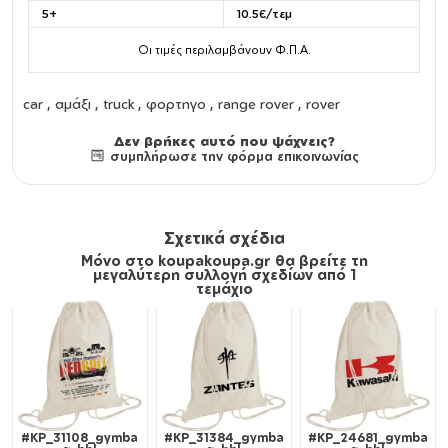
5+
10.5€/τεμ
Οι τιμές περιλαμβάνουν Φ.Π.Α.
car , αμάξι , truck , φορτηγο , range rover , rover
Δεν βρήκες αυτό που ψάχνεις?
συμπλήρωσε την φόρμα επικοινωνίας
Σχετικά σχέδια
Μόνο στο koupakoupa.gr θα βρείτε τη
μεγαλύτερη συλλογή σχεδίων από 1
τεμάχιο
#KP_31108_gymba
#KP_31384_gymba
#KP_24681_gymba