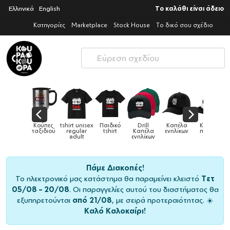
Ελληνικά
English
Το καλάθι είναι άδειο
Κατηγορίες
Marketplace
Stock House
Το δικό σου σχέδιο
Κούπες
tshirt unisex
Παιδικό
Drill
Καπέλα
Καπέλα
Κούπες
ταξιδιού
regular
tshirt
Καπέλα
ενηλίκων
παιδικά
adult
ενηλίκων
Πάμε Διακοπές!
Το ηλεκτρονικό μας κατάστημα θα παραμείνει κλειστό
Τετ
05/08 – 20/08
. Οι παραγγελίες αυτού του διαστήματος θα
εξυπηρετούνται
από 21/08
, με σειρά προτεραιότητας. ☀️
Καλό Καλοκαίρι!