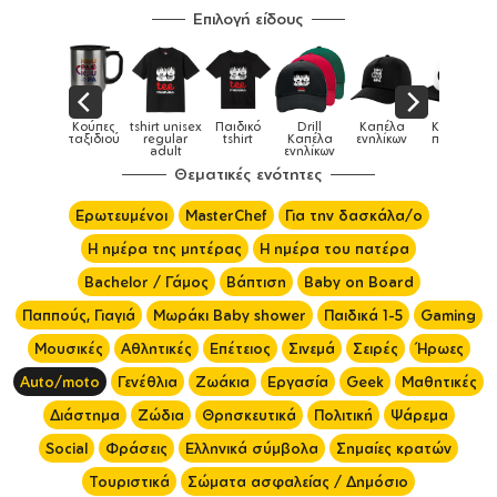
Επιλογή είδους
Κούπες
tshirt unisex
Παιδικό
Drill
Καπέλα
Καπέλα
Κούπες
&
ταξιδιού
regular
tshirt
Καπέλα
ενηλίκων
παιδικά
adult
ενηλίκων
Θεματικές ενότητες
Ερωτευμένοι
MasterChef
Για την δασκάλα/ο
Η ημέρα της μητέρας
Η ημέρα του πατέρα
Bachelor / Γάμος
Βάπτιση
Baby on Board
Παππούς, Γιαγιά
Μωράκι Baby shower
Παιδικά 1-5
Gaming
Μουσικές
Αθλητικές
Επέτειος
Σινεμά
Σειρές
Ήρωες
Auto/moto
Γενέθλια
Ζωάκια
Εργασία
Geek
Μαθητικές
Διάστημα
Ζώδια
Θρησκευτικά
Πολιτική
Ψάρεμα
Social
Φράσεις
Ελληνικά σύμβολα
Σημαίες κρατών
Τουριστικά
Σώματα ασφαλείας / Δημόσιο