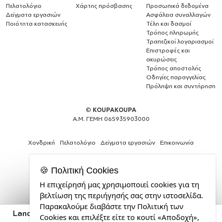
Πελατολόγιο
Χάρτης πρόσβασης
Προσωπικά δεδομένα
Δείγματα εργασιών
Ασφάλεια συναλλαγών
Ποιότητα κατασκευής
Τέλη και δασμοί
Τρόπος πληρωμής
Τραπεζικοί λογαριασμοί
Επιστροφές και
ακυρώσεις
Τρόπος αποστολής
Οδηγίες παραγγελίας
Πρόληψη και συντήρηση
©
KOUPAKOUPA
Α.Μ. ΓΕΜΗ 065935903000
Χονδρική
Πελατολόγιο
Δείγματα εργασιών
Επικοινωνία
🍪 Πολιτική Cookies
Η επιχείρησή μας χρησιμοποιεί cookies για τη
Expert
βελτίωση της περιήγησής σας στην ιστοσελίδα.
Web
Παρακαλούμε διαβάστε την Πολιτική των
Development
Land Rover, Τσάντα πλάτης πουγκί GYMBAG natural
Cookies και επιλέξτε είτε το κουτί «Αποδοχή»,
Services
(28x40cm)