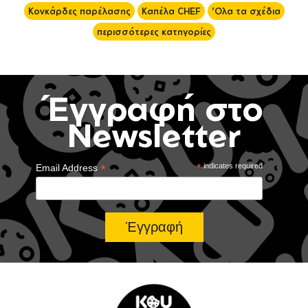
Κονκάρδες παρέλασης
Καπέλα CHEF
'Ολα τα σχέδια
περισσότερες κατηγορίες
Έγγραφή στο
Newsletter
*
*
indicates required
Email Address