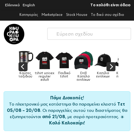
Ελληνικά
English
Το καλάθι είναι άδειο
Κατηγορίες
Marketplace
Stock House
Το δικό σου σχέδιο
Παιδικά
Κούπες
tshirt unisex
Παιδικό
Drill
Καπέλα
Καπέλα
αγούρια &
ταξιδιού
regular
tshirt
Καπέλα
ενηλίκων
παιδικά
Κούπες
adult
ενηλίκων
Πάμε Διακοπές!
Το ηλεκτρονικό μας κατάστημα θα παραμείνει κλειστό
Τετ
05/08 – 20/08
. Οι παραγγελίες αυτού του διαστήματος θα
εξυπηρετούνται
από 21/08
, με σειρά προτεραιότητας. ☀️
Καλό Καλοκαίρι!