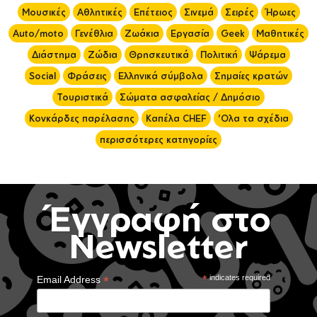
Μουσικές
Αθλητικές
Επέτειος
Σινεμά
Σειρές
Ήρωες
Auto/moto
Γενέθλια
Ζωάκια
Εργασία
Geek
Μαθητικές
Διάστημα
Ζώδια
Θρησκευτικά
Πολιτική
Ψάρεμα
Social
Φράσεις
Ελληνικά σύμβολα
Σημαίες κρατών
Τουριστικά
Σώματα ασφαλείας / Δημόσιο
Κονκάρδες παρέλασης
Καπέλα CHEF
'Ολα τα σχέδια
περισσότερες κατηγορίες
Έγγραφή στο
Newsletter
*
*
indicates required
Email Address